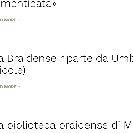
imenticata»
D MORE +
a Braidense riparte da Umb
icole)
D MORE +
a biblioteca braidense di M