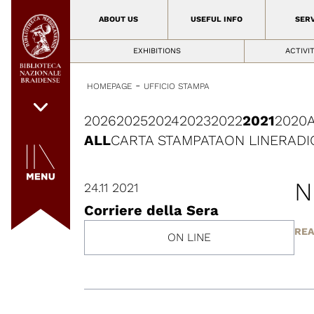
ABOUT US
USEFUL INFO
SER
EXHIBITIONS
ACTIVI
-
HOMEPAGE
UFFICIO STAMPA
2026
2025
2024
2023
2022
2021
2020
ALL
CARTA STAMPATA
ON LINE
RADI
N
24.11 2021
Corriere della Sera
REA
ON LINE