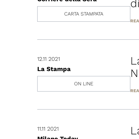
d
CARTA STAMPATA
REA
L
12.11 2021
La Stampa
N
ON LINE
REA
L
11.11 2021
Milano Today