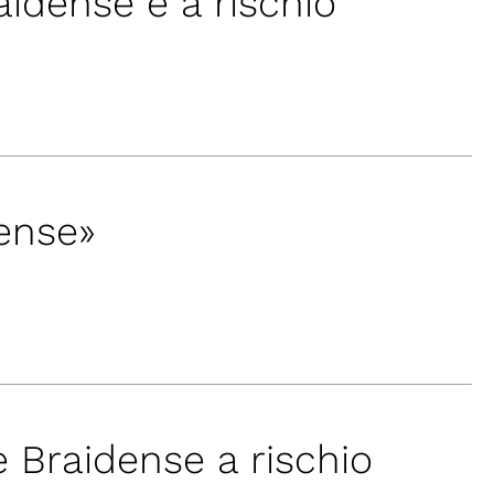
aidense è a rischio
dense»
e Braidense a rischio