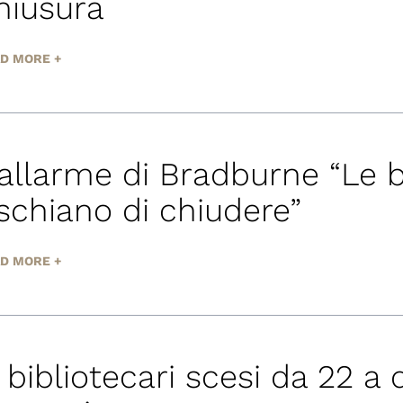
hiusura
D MORE +
’allarme di Bradburne “Le b
ischiano di chiudere”
D MORE +
I bibliotecari scesi da 22 a