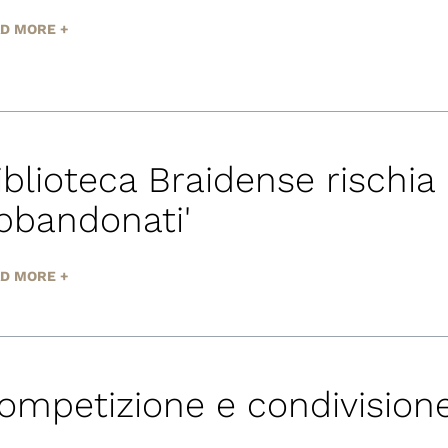
D MORE +
iblioteca Braidense rischia 
bbandonati'
D MORE +
ompetizione e condivision