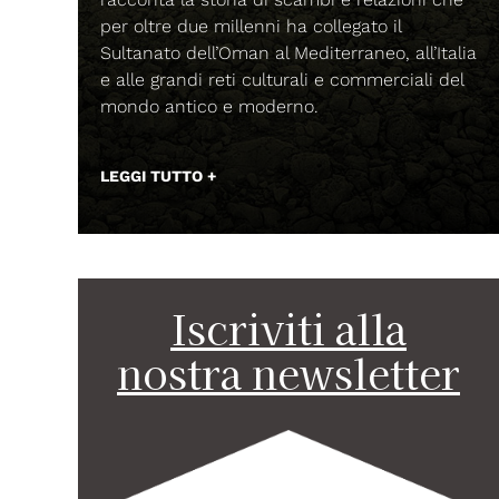
BREAK CONSTRUCTIO
legato il
erraneo, all’Italia
Cronache Sincopate di Basso e Batter
e commerciali del
Artizhan (Franky B) e con la prefazio
Alessio Bertallot (Magmata edizioni).
LEGGI TUTTO +
Iscriviti alla
nostra newsletter