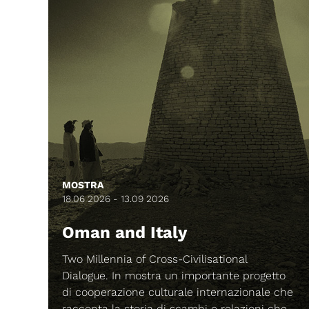
isational
ATTIVITÀ ED EVENTI
ortante progetto
19 GIUGNO 2026, ORE 16
nternazionale che
i e relazioni che