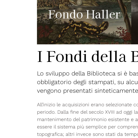
Fondo Haller
I Fondi della 
Lo sviluppo della Biblioteca si è b
obbligatorio degli stampati, su alc
vengono presentati sinteticamente 
All’inizio le acquisizioni erano selezionate 
periodo. Dalla fine del secolo XVIII ad oggi 
mantenimento del patrimonio esistente e agli
essere il sistema più semplice per compren
topografica; altri invece sono stati da temp