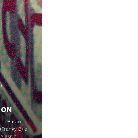
6
ION
 di Basso e
 (Franky B) e
 Alessio