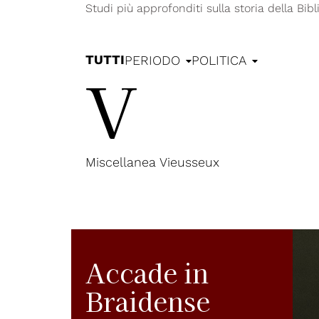
Studi più approfonditi sulla storia della Bib
TUTTI
PERIODO
POLITICA
V
Miscellanea Vieusseux
Accade in
Braidense