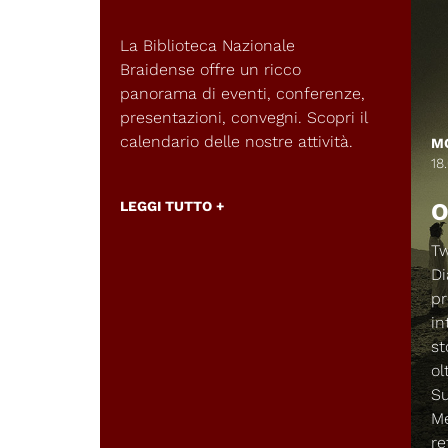
La Biblioteca Nazionale
Braidense offre un ricco
panorama di eventi, conferenze,
presentazioni, convegni. Scopri il
calendario delle nostre attività.
M
18
O
LEGGI TUTTO +
Tw
Di
pr
in
st
ol
Su
Me
re