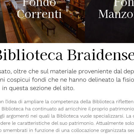
Fondo
Fo
Correnti
Manzo
Biblioteca Braidens
asato, oltre che sul materiale proveniente dal de
uni cospicui fondi che ne hanno delineato la fis
in questa sezione del sito.
con l’idea di ampliare la competenza della Biblioteca riflett
la Biblioteca ha continuato ad arricchire il proprio patrimoni
 argomenti nei quali la Biblioteca vuole specializzarsi. La d
dere le caratteristiche del suo patrimonio. Attualmente sol
o smembrati in funzione di una collocazione organizzata seco