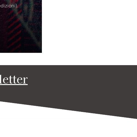
dizioni).
letter