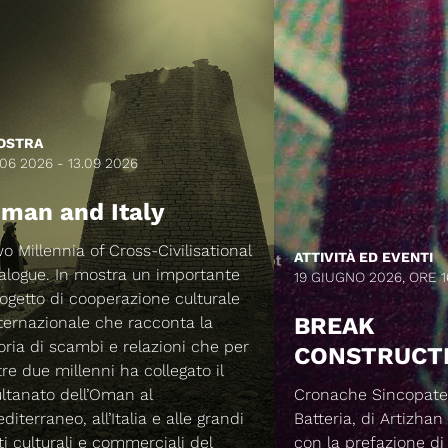
OSTRA
.06 2026 - 13.09 2026
man and Italy
o Millennia of Cross-Civilisational
ATTIVITÀ ED EVENTI
alogue. In mostra un importante
19 GIUGNO 2026, ORE 1
ogetto di cooperazione culturale
BREAK
ternazionale che racconta la
oria di scambi e relazioni che per
CONSTRUCT
tre due millenni ha collegato il
ltanato dell’Oman al
Cronache Sincopate
diterraneo, all’Italia e alle grandi
Batteria, di Artizhan
ti culturali e commerciali del
con la prefazione di