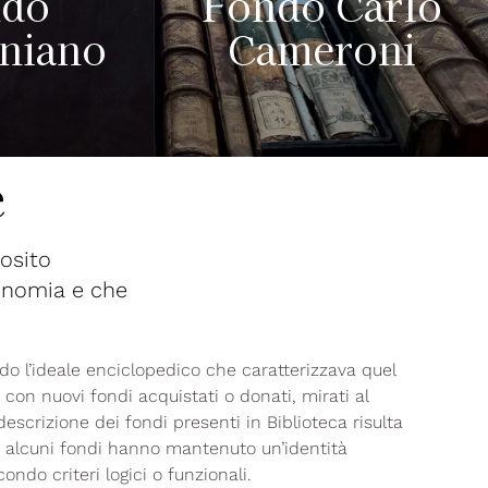
ndo
Fondo Carlo
niano
Cameroni
e
posito
ionomia e che
endo l’ideale enciclopedico che caratterizzava quel
o con nuovi fondi acquistati o donati, mirati al
escrizione dei fondi presenti in Biblioteca risulta
o alcuni fondi hanno mantenuto un’identità
ndo criteri logici o funzionali.