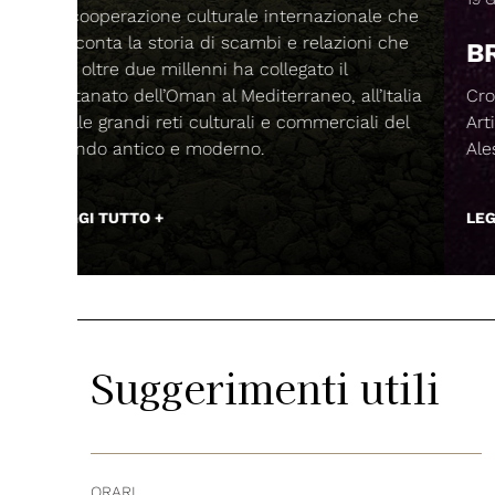
ionale che
zioni che
BREAK CONSTRUCTION
il
 all’Italia
Cronache Sincopate di Basso e Batteria, di
rciali del
Artizhan (Franky B) e con la prefazione di
Alessio Bertallot (Magmata edizioni).
LEGGI TUTTO +
Suggerimenti utili
ORARI