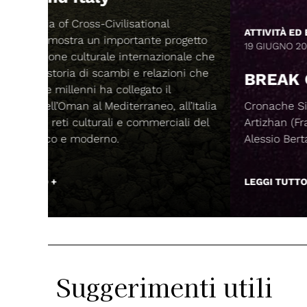
ATTIVITÀ ED EVENTI
ogetto
19 GIUGNO 2026, ORE 16
nale che
oni che
BREAK CONSTRUCTION
ll’Italia
Cronache Sincopate di Basso e Batteria, di
ali del
Artizhan (Franky B) e con la prefazione di
Alessio Bertallot (Magmata edizioni).
LEGGI TUTTO +
Suggerimenti utili