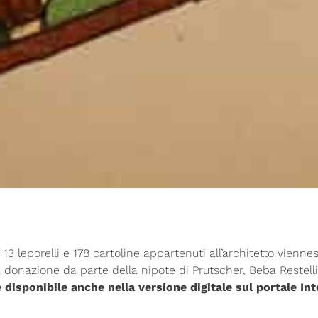
, 13 leporelli e 178 cartoline appartenuti all’architetto vienn
a donazione da parte della nipote di Prutscher, Beba Restelli
 disponibile anche nella versione digitale sul portale Int