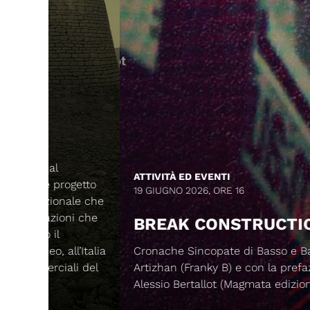
ATTIVITÀ ED EVENTI
getto
19 GIUGNO 2026, ORE 16
ale che
ni che
BREAK CONSTRUCTION
’Italia
Cronache Sincopate di Basso e Batteria, di
li del
Artizhan (Franky B) e con la prefazione di
Alessio Bertallot (Magmata edizioni).