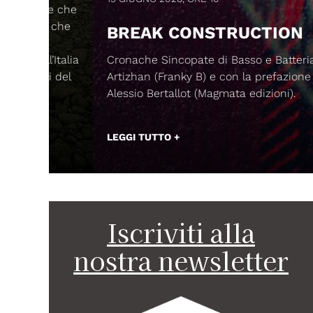
ale che
ni che
BREAK CONSTRUCTION
’Italia
Cronache Sincopate di Basso e Batteria, di
li del
Artizhan (Franky B) e con la prefazione di
Alessio Bertallot (Magmata edizioni).
LEGGI TUTTO +
Iscriviti alla
nostra newsletter