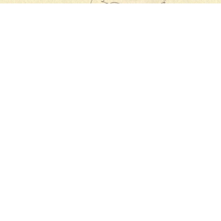
NITTSA ALEXANDROVA – BULGARIA
 LIBRIS VII ed è consultabile in sala manoscritti.
gli ex libris,
prefazione di Andrea Kerbaker, a cura d
stra EXPO 2015
Iscriviti alla nostra news