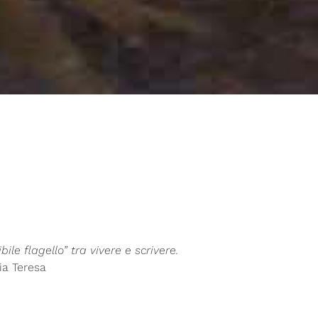
ile flagello” tra vivere e scrivere.
ia Teresa