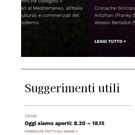
ll’Italia
Cronache Sincopate di Basso e Batteria, di
ali del
Artizhan (Franky B) e con la prefazione di
Alessio Bertallot (Magmata edizioni).
LEGGI TUTTO +
Suggerimenti utili
ORARI
Oggi siamo aperti: 8.30 – 18.15
CONSULTA TUTTI GLI ORARI +