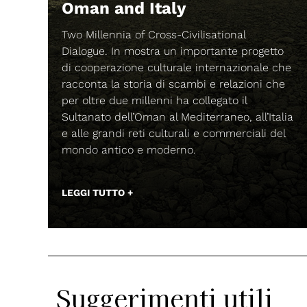
sational
ATTIVITÀ ED EVENTI
rtante progetto
19 GIUGNO 2026, ORE 16
ternazionale che
 e relazioni che
BREAK CONSTRUCTION
egato il
rraneo, all’Italia
Cronache Sincopate di Basso e Batter
 commerciali del
Artizhan (Franky B) e con la prefazion
Alessio Bertallot (Magmata edizioni).
LEGGI TUTTO +
Suggerimenti utili