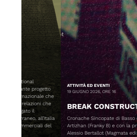
ATTIVITÀ ED EVENTI
ogetto
19 GIUGNO 2026, ORE 16
ale che
ni che
BREAK CONSTRUCTION
l’Italia
Cronache Sincopate di Basso e Batteria, di
ali del
Artizhan (Franky B) e con la prefazione di
Alessio Bertallot (Magmata edizioni).