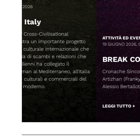
ATTIVITÀ ED EVENTI
ogetto
19 GIUGNO 2026, ORE 16
nale che
oni che
BREAK CONSTRUCTION
ll’Italia
Cronache Sincopate di Basso e Batteria, di
ali del
Artizhan (Franky B) e con la prefazione di
Alessio Bertallot (Magmata edizioni).
LEGGI TUTTO +