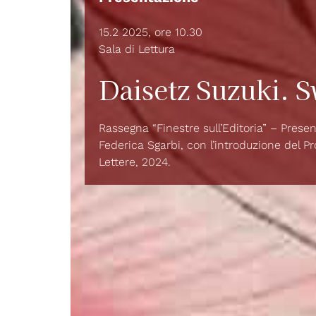
15.2 2025, ore 10.30
Sala di Lettura
Daisetz Suzuki. 
Rassegna “Finestre sull’Editoria” – Presen
Federica Sgarbi, con l’introduzione del Pr
Lettere, 2024.