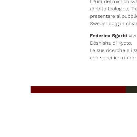
figura del mistico s
ambito teologico. Tra
presentare al pubbli
Swedenborg in chia
Federica Sgarbi
vive
Dōshisha di Kyoto.
Le sue ricerche e i s
con specifico riferi
Accade in
Braidense