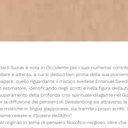
eitarō Suzuki è nota in Occidente per i suoi numerosi contr
illare e attento, a cui si dedicò ben prima della sua pionieri
 sapere: quello riguardante il mistico svedese Emanuel Swede
o estimatore, identificando negli scritti e nella figura dell’a
 superamento della profonda crisi spirituale dilagante nel Gi
er la diffusione del pensiero di Swedenborg sia attraverso la
re mistiche in lingua giapponese, sia tramite i propri scritti:
S
me celeste e il“potere dell’Altro”.
ti originali in tema di pensiero filosofico-religioso, oltre che