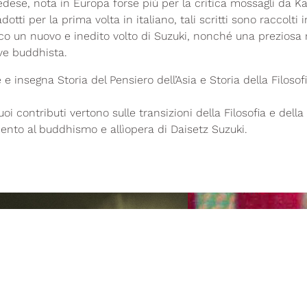
vedese, nota in Europa forse più per la critica mossagli da Ka
dotti per la prima volta in italiano, tali scritti sono raccolti
co un nuovo e inedito volto di Suzuki, nonché una preziosa ri
ve buddhista.
 e insegna Storia del Pensiero dell’Asia e Storia della Filosof
uoi contributi vertono sulle transizioni della Filosofia e dell
mento al buddhismo e allìopera di Daisetz Suzuki.