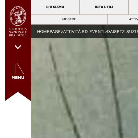
CHI SIAMO
INFO UTILI
MOSTRE
ATTI
HOMEPAGE
>
ATTIVITÀ ED EVENTI
>
DAISETZ SUZ