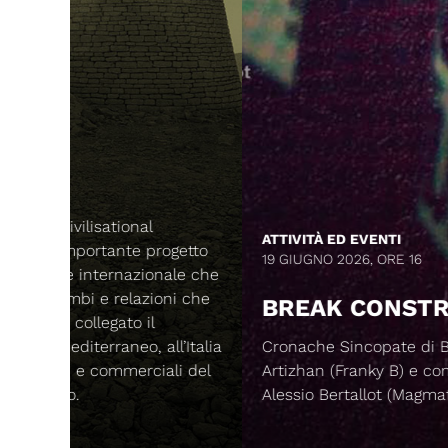
ATTIVITÀ ED EVENTI
getto
19 GIUGNO 2026, ORE 16
ale che
ni che
BREAK CONSTRUCTION
l’Italia
Cronache Sincopate di Basso e Batteria, di
li del
Artizhan (Franky B) e con la prefazione di
Alessio Bertallot (Magmata edizioni).